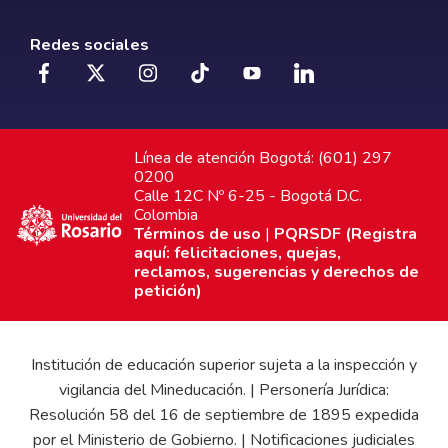
Redes sociales
Línea de atención Bogotá: (601) 297
0200
Calle 12C Nº 6-25 - Bogotá D.C.
Colombia
Términos de uso
|
PQRSDF (Registra
aquí: felicitaciones, quejas,
reclamos, sugerencias y derechos de
petición)
Institución de educación superior sujeta a la inspección y
vigilancia del Mineducación. | Personería Jurídica:
Resolución 58 del 16 de septiembre de 1895 expedida
por el Ministerio de Gobierno. | Notificaciones judiciales