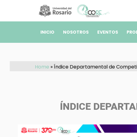
Pasar al contenido principal
INICIO
NOSOTROS
EVENTOS
PRO
Home
»
Índice Departamental de Competit
ÍNDICE DEPARTA