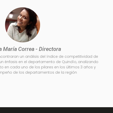
 María Correa - Directora
contraran un análisis del índice de competitividad de
un énfasis en el departamento de Quindío, analizando
en cada uno de los pilares en los últimos 3 años y
mpeño de los departamentos de la región