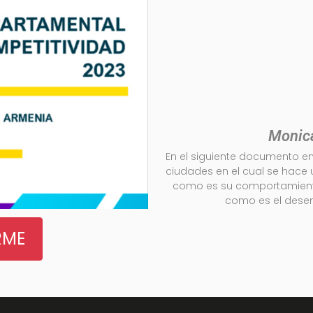
Monica
En el siguiente documento en
ciudades en el cual se hace 
como es su comportamiento 
como es el dese
RME