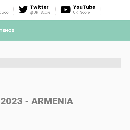
Twitter
YouTube
du.co
@UR_Score
UR_Score
TENOS
 2023 - ARMENIA