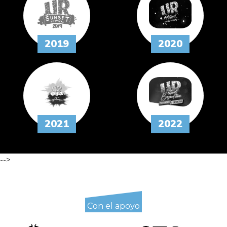
2019
2020
2021
2022
-->
Con el apoyo
de: