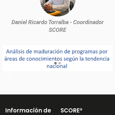
Daniel Ricardo Torralba - Coordinador
SCORE
Ne
Previous
Información de
SCORE®