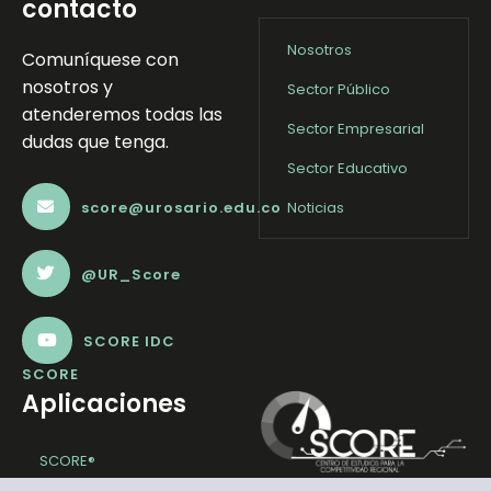
contacto
Nosotros
Comuníquese con
nosotros y
Sector Público
atenderemos todas las
Sector Empresarial
dudas que tenga.
Sector Educativo
score@urosario.edu.co
Noticias
@UR_Score
SCORE IDC
SCORE
Aplicaciones
SCORE®