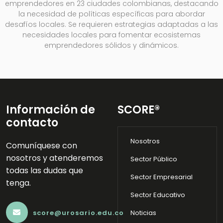
emprendedores en 23 ciudades colombianas, destacando
la necesidad de políticas específicas para abordar
desafíos locales. Se requieren estrategias adaptadas a las
necesidades locales para fomentar ecosistemas
emprendedores sólidos y dinámicos.
Información de
SCORE®
contacto
Nosotros
Comuníquese con
nosotros y atenderemos
Sector Público
todas las dudas que
Sector Empresarial
tenga.
Sector Educativo
score@urosario.edu.co
Noticias