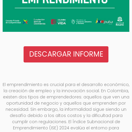
DESCARGAR INFORME
El emprendimiento es crucial para el desarrollo económico,
la creación de empleo y la innovación social. En Colombia,
existen dos tipos de emprendedores: aquellos que ven una
oportunidad de negocio y aquellos que emprenden por
necesidad. Sin embargo, la informalidad sigue siendo un
desafío debido a los altos costos y la dificultad para
cumplir con regulaciones. El Índice Subnacional de
Emprendimiento (ISE) 2024 evalúa el entorno para