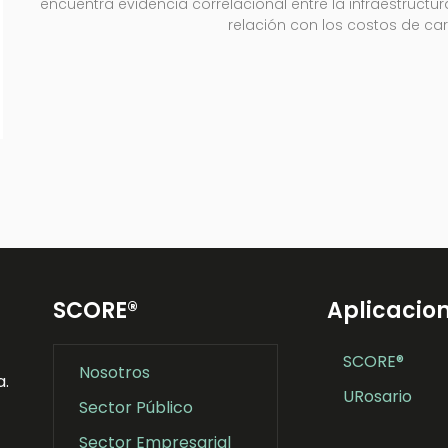
encuentra evidencia correlacional entre la infraestructura
relación con los costos de car
SCORE®
Aplicacio
SCORE®
Nosotros
a.
URosario
Sector Público
Sector Empresarial