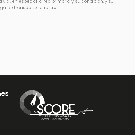
 vial, en especial la red primaria y su condición, y su
ga de transporte terrestre.
nes