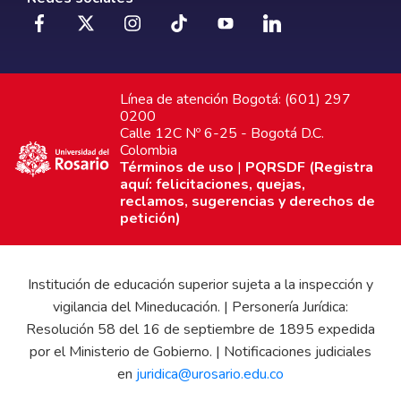
Línea de atención Bogotá: (601) 297
0200
Calle 12C Nº 6-25 - Bogotá D.C.
Colombia
Términos de uso
|
PQRSDF (Registra
aquí: felicitaciones, quejas,
reclamos, sugerencias y derechos de
petición)
Institución de educación superior sujeta a la inspección y
vigilancia del Mineducación. | Personería Jurídica:
Resolución 58 del 16 de septiembre de 1895 expedida
por el Ministerio de Gobierno. | Notificaciones judiciales
en
juridica@urosario.edu.co