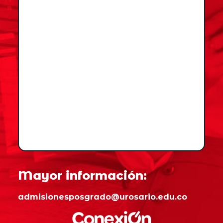
Mayor información:
admisionesposgrado@urosario.edu.co