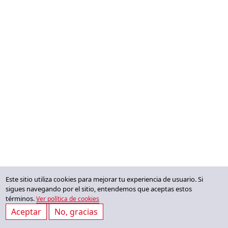
Rosario conmemora y
presenta una selección
de casos de mujeres
que apoyaron, de
distintas formas, la
causa de la
Independencia y que
fueron castigadas con
el destierro, el
secuestro de sus bienes,
la violación y la
muerte.
Este sitio utiliza cookies para mejorar tu experiencia de usuario. Si
sigues navegando por el sitio, entendemos que aceptas estos
términos.
Ver política de cookies
Aceptar
No, gracias