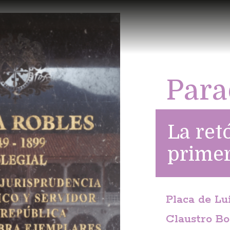
Para
La ret
prime
Placa de Lu
Claustro B